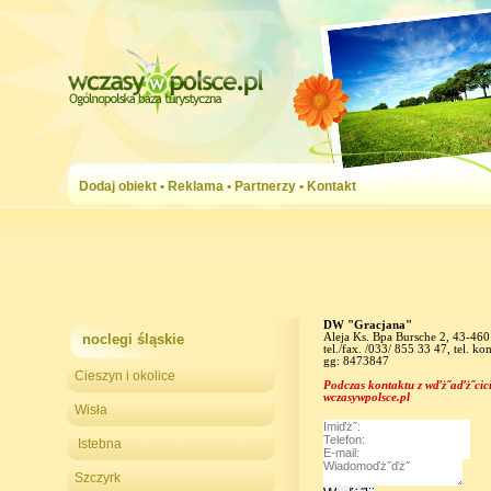
Dodaj obiekt
•
Reklama
•
Partnerzy
•
Kontakt
DW "Gracjana"
noclegi śląskie
Aleja Ks. Bpa Bursche 2, 43-46
tel./fax. /033/ 855 33 47, tel. 
gg: 8473847
Cieszyn i okolice
Podczas kontaktu z wďż˝aďż˝cici
wczasywpolsce.pl
Wisła
Istebna
Szczyrk