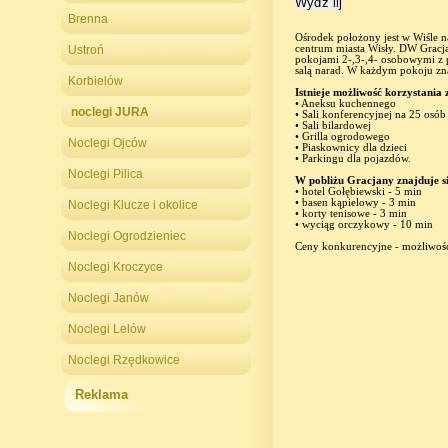
Wyďż˝lij
Brenna
Ośrodek położony jest w Wiśle na
Ustroń
centrum miasta Wisły. DW Gracj
pokojami 2-,3-,4- osobowymi z 
salą narad. W każdym pokoju znaj
Korbielów
Istnieje możliwość korzystania 
• Aneksu kuchennego
noclegi JURA
• Sali konferencyjnej na 25 osób
• Sali bilardowej
• Grilla ogrodowego
Noclegi Ojców
• Piaskownicy dla dzieci
• Parkingu dla pojazdów.
Noclegi Pilica
W pobliżu Gracjany znajduje si
• hotel Gołębiewski - 5 min
• basen kąpielowy - 3 min
Noclegi Klucze i okolice
• korty tenisowe - 3 min
• wyciąg orczykowy - 10 min
Noclegi Ogrodzieniec
Ceny konkurencyjne - możliwość
Noclegi Kroczyce
Noclegi Janów
Noclegi Lelów
Noclegi Rzędkowice
Reklama